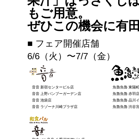
果汁」はっさくし
もご用意。
ぜひこの機会に有
■ フェア開催店舗
6/6（火）〜7/7（金）
音音 新宿センタービル店
魚魯魚魯 東陽
音音 上野バンブーガーデン店
魚魯魚魯 赤羽
音音 池袋店
魚魯魚魯 品川
音音 ラゾーナ川崎プラザ店
魚魯魚魯 渋谷