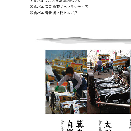
和食バル音音 八重洲鉄鋼ビル店
和食バル 音音 御茶ノ水ソラシティ店
和食バル 音音 虎ノ門ヒルズ店