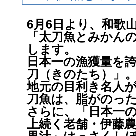
6月6日より、和歌
「太刀魚とみかん
します。
日本一の漁獲量を誇
刀（きのたち）」
地元の目利き名人
刀魚は、脂がのっ
さらに、「日本一の
上続く老舗・伊藤農